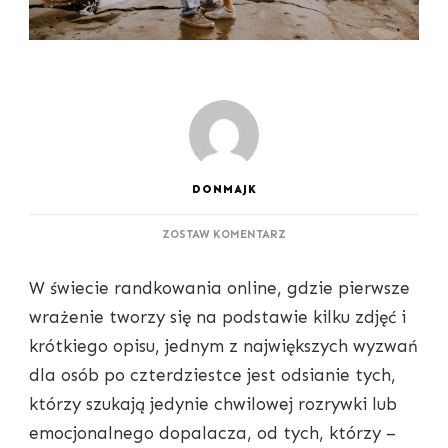
DONMAJK
DO
ZOSTAW KOMENTARZ
JAK
ROZPOZNAĆ,
W świecie randkowania online, gdzie pierwsze
ŻE
KTOŚ
wrażenie tworzy się na podstawie kilku zdjęć i
NAPRAWDĘ
krótkiego opisu, jednym z największych wyzwań
CHCE
ZWIĄZKU,
dla osób po czterdziestce jest odsianie tych,
A
którzy szukają jedynie chwilowej rozrywki lub
NIE
TYLKO
emocjonalnego dopalacza, od tych, którzy –
PISANIA: