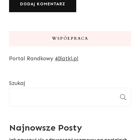
WSPÓŁPRACA
Portal Randkowy
40latki.pl
Szukaj
S
Najnowsze Posty
Jak nauczyć się odpuszczać rozmowy na portalach