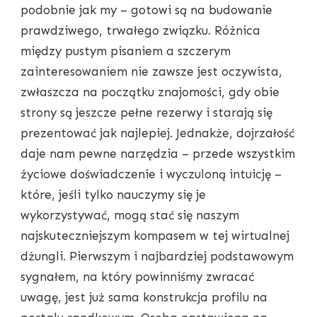
podobnie jak my – gotowi są na budowanie
PRAKTYCZNE
WSKAZÓWKI
prawdziwego, trwałego związku. Różnica
DLA
między pustym pisaniem a szczerym
40+
zainteresowaniem nie zawsze jest oczywista,
zwłaszcza na początku znajomości, gdy obie
strony są jeszcze pełne rezerwy i starają się
prezentować jak najlepiej. Jednakże, dojrzałość
daje nam pewne narzędzia – przede wszystkim
życiowe doświadczenie i wyczuloną intuicję –
które, jeśli tylko nauczymy się je
wykorzystywać, mogą stać się naszym
najskuteczniejszym kompasem w tej wirtualnej
dżungli. Pierwszym i najbardziej podstawowym
sygnałem, na który powinniśmy zwracać
uwagę, jest już sama konstrukcja profilu na