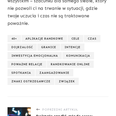
wszystkim – szacunku dla samego siebie, który
nie pozwoli ci na trwanie w sytuacji, gdzie
twoje uczucia i czas nie są traktowane
poważnie.
40+
APLIKACJE RANDKOWE
CELE
CZAS
DOJRZAŁOŚĆ
GRANICE
INTENCJE
INWESTYCJA EMOCJONALNA
KOMUNIKACJA
POWAŻNE RELACJE
RANDKOWANIE ONLINE
SPOTKANIA
ZAANGAŻOWANIE
ZNAKI OSTRZEGAWCZE
ZWIĄZEK
POPRZEDNI ARTYKUŁ