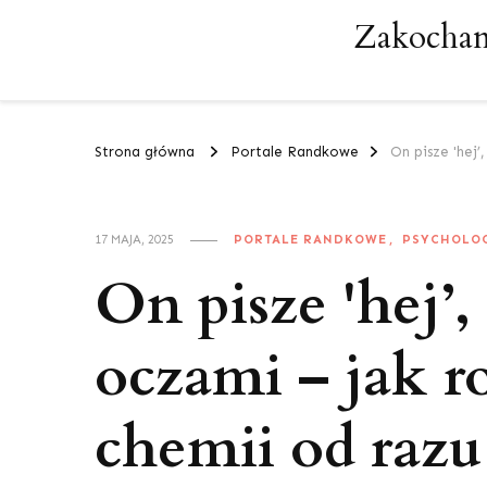
Zakochan
Strona główna
Portale Randkowe
On pisze 'hej
PORTALE RANDKOWE
PSYCHOLO
17 MAJA, 2025
On pisze 'hej’,
oczami – jak r
chemii od razu