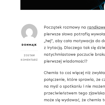
Początek rozmowy na
randkowe
pierwsze słowa potrafią wywoła
„hej”, aby cała motywacja do d
DONMAJK
z irytacją. Dlaczego tak się dz
natychmiastowe poczucie braku
ZOSTAW
DO
KOMENTARZ
pierwszej wiadomości?
ON
PISZE
Chemia to coś więcej niż zwykła
'HEJ’,
TY
połączenie, które sprawia, że c
PRZEWRACASZ
na myśl o spotkaniu i nie możem
OCZAMI
–
przeciwieństwem tego zjawiska
JAK
może się wydawać, że chemia t
ROZPOZNAĆ
BRAK