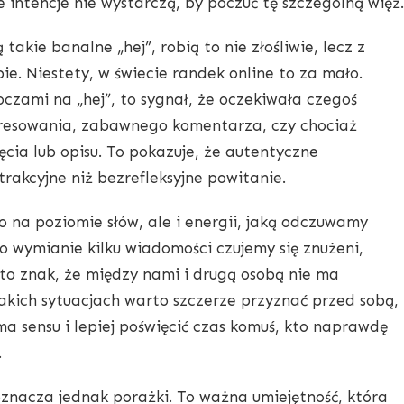
 intencje nie wystarczą, by poczuć tę szczególną więź.
 takie banalne „hej”, robią to nie złośliwie, lecz z
ie. Niestety, w świecie randek online to za mało.
czami na „hej”, to sygnał, że oczekiwała czegoś
eresowania, zabawnego komentarza, czy chociaż
jęcia lub opisu. To pokazuje, że autentyczne
trakcyjne niż bezrefleksyjne powitanie.
ko na poziomie słów, ale i energii, jaką odczuwamy
o wymianie kilku wiadomości czujemy się znużeni,
 to znak, że między nami i drugą osobą nie ma
kich sytuacjach warto szczerze przyznać przed sobą,
ma sensu i lepiej poświęcić czas komuś, kto naprawdę
.
znacza jednak porażki. To ważna umiejętność, która