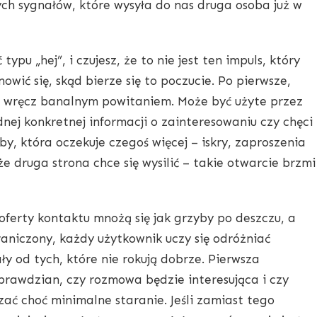
ch sygnałów, które wysyła do nas druga osoba już w
ypu „hej”, i czujesz, że to nie jest ten impuls, który
owić się, skąd bierze się to poczucie. Po pierwsze,
m, wręcz banalnym powitaniem. Może być użyte przez
dnej konkretnej informacji o zainteresowaniu czy chęci
by, która oczekuje czegoś więcej – iskry, zaproszenia
e druga strona chce się wysilić – takie otwarcie brzmi
oferty kontaktu mnożą się jak grzyby po deszczu, a
raniczony, każdy użytkownik uczy się odróżniać
y od tych, które nie rokują dobrze. Pierwsza
sprawdzian, czy rozmowa będzie interesująca i czy
zać choć minimalne staranie. Jeśli zamiast tego