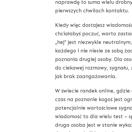
naprawdę to suma wielu drobny
CHEMII
pierwszych chwilach kontaktu.
OD
RAZU
Kiedy więc dostajesz wiadomość t
chciałabyś poczuć, warto zastan
„hej” jest niezwykle neutralny
każdego i nie niesie ze sobą ża
poznania drugiej osoby. Dla oso
do ciekawej rozmowy, sygnału, ż
jak brak zaangażowania.
W świecie randek online, gdzie 
czas na poznanie kogoś jest og
potencjalnie wartościowe sygnał
wiadomość to dla wielu test – 
druga osoba jest w stanie wyka