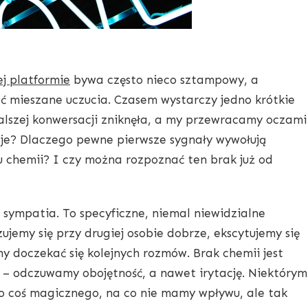
j platformie
bywa często nieco sztampowy, a
ć mieszane uczucia. Czasem wystarczy jedno krótkie
alszej konwersacji zniknęła, a my przewracamy oczami
ieje? Dlaczego pewne pierwsze sygnały wywołują
 chemii? I czy można rozpoznać ten brak już od
 sympatia. To specyficzne, niemal niewidzialne
zujemy się przy drugiej osobie dobrze, ekscytujemy się
y doczekać się kolejnych rozmów. Brak chemii jest
 – odczuwamy obojętność, a nawet irytację. Niektórym
o coś magicznego, na co nie mamy wpływu, ale tak