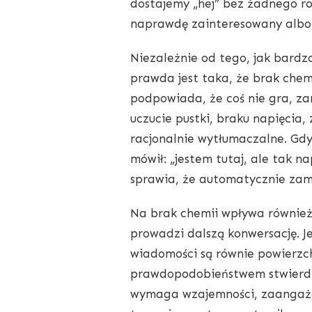
dostajemy „hej” bez żadnego ro
naprawdę zainteresowany albo 
Niezależnie od tego, jak bardz
prawda jest taka, że brak chem
podpowiada, że coś nie gra, za
uczucie pustki, braku napięcia,
racjonalnie wytłumaczalne. Gdy k
mówił: „jestem tutaj, ale tak n
sprawia, że automatycznie zam
Na brak chemii wpływa również s
prowadzi dalszą konwersację. Je
wiadomości są równie powierzc
prawdopodobieństwem stwierdzić
wymaga wzajemności, zaangażowa