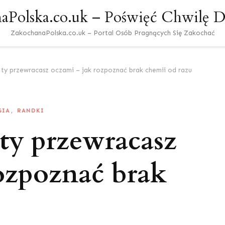
aPolska.co.uk – Poświęć Chwilę Dl
ZakochanaPolska.co.uk – Portal Osób Pragnących Się Zakochać
’, ty przewracasz oczami – jak rozpoznać brak chemii od razu
GIA
RANDKI
 ty przewracasz
ozpoznać brak