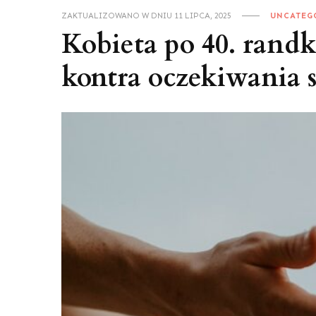
ZAKTUALIZOWANO W DNIU
11 LIPCA, 2025
UNCATEG
Kobieta po 40. randk
kontra oczekiwania 