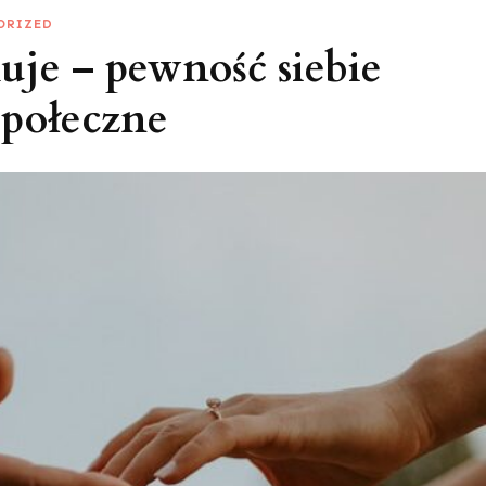
ORIZED
uje – pewność siebie
społeczne