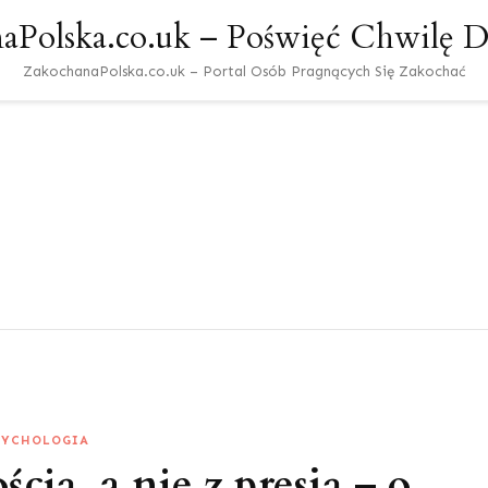
aPolska.co.uk – Poświęć Chwilę Dl
ZakochanaPolska.co.uk – Portal Osób Pragnących Się Zakochać
SYCHOLOGIA
cią, a nie z presją – o