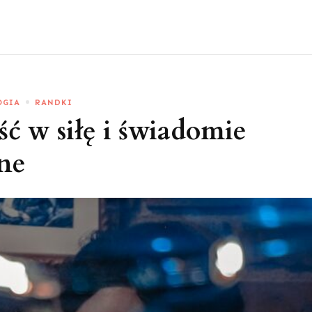
OGIA
RANDKI
ć w siłę i świadomie
ine