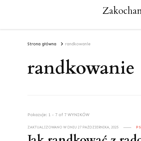
Zakochan
Strona główna
randkowanie
randkowanie
Pokazuje: 1 - 7 of 7 WYNIKÓW
ZAKTUALIZOWANO W DNIU
27 PAŹDZIERNIKA, 2025
P
Jak randkować z radoś