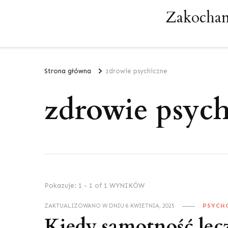
Zakochan
Strona główna
zdrowie psychiczne
zdrowie psyc
Pokazuje: 1 - 1 of 1 WYNIKÓW
ZAKTUALIZOWANO W DNIU
6 KWIETNIA, 2025
PSYCH
Kiedy samotność lecz