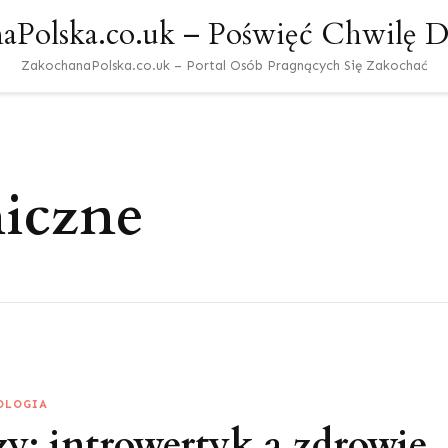
aPolska.co.uk – Poświęć Chwilę Dl
ZakochanaPolska.co.uk – Portal Osób Pragnących Się Zakochać
hiczne
OLOGIA
y: introwertyk a zdrowie