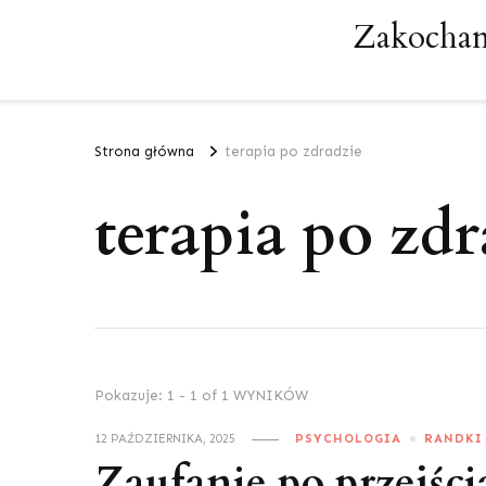
Zakochan
Strona główna
terapia po zdradzie
terapia po zdr
Pokazuje: 1 - 1 of 1 WYNIKÓW
12 PAŹDZIERNIKA, 2025
PSYCHOLOGIA
RANDKI
Zaufanie po przejści