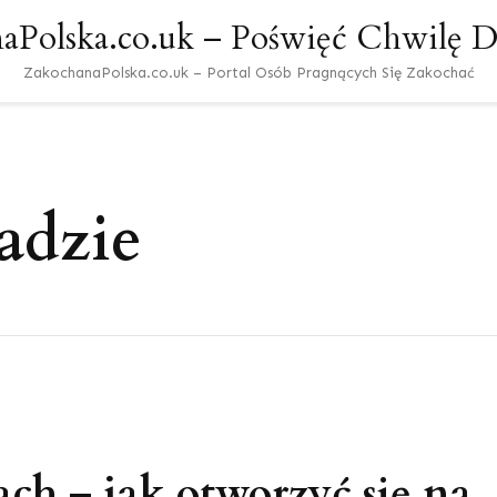
aPolska.co.uk – Poświęć Chwilę Dl
ZakochanaPolska.co.uk – Portal Osób Pragnących Się Zakochać
adzie
ach – jak otworzyć się na