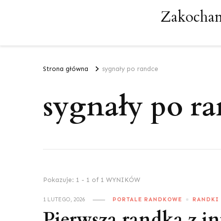
Zakochan
Strona główna
sygnały po randce
sygnały po r
Pokazuje: 1 - 1 of 1 WYNIKÓW
1 LUTEGO, 2026
PORTALE RANDKOWE
RANDKI
Pierwsza randka z int