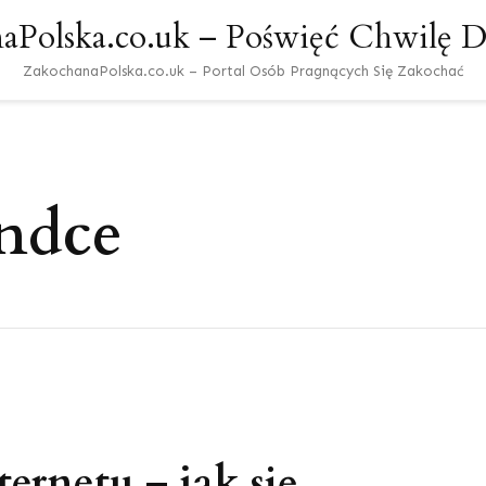
aPolska.co.uk – Poświęć Chwilę Dl
ZakochanaPolska.co.uk – Portal Osób Pragnących Się Zakochać
andce
ernetu – jak się