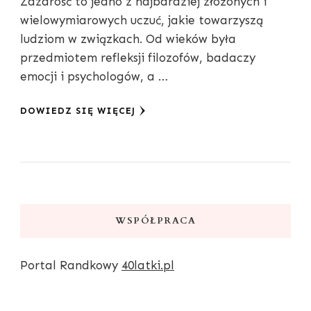
Zazdrość to jedno z najbardziej złożonych i
wielowymiarowych uczuć, jakie towarzyszą
ludziom w związkach. Od wieków była
przedmiotem refleksji filozofów, badaczy
emocji i psychologów, a …
DOWIEDZ SIĘ WIĘCEJ
WSPÓŁPRACA
Portal Randkowy
40latki.pl