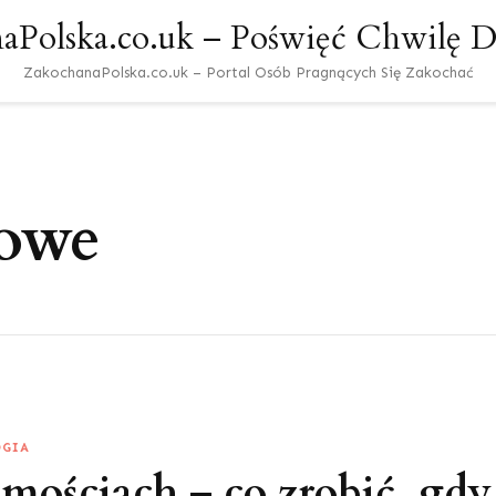
aPolska.co.uk – Poświęć Chwilę Dl
ZakochanaPolska.co.uk – Portal Osób Pragnących Się Zakochać
kowe
OGIA
mościach – co zrobić, gdy