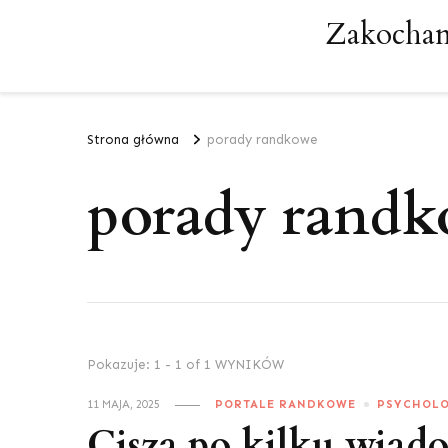
Zakochan
Strona główna
porady randkowe
porady rand
Pokazuje: 1 - 1 of 1 WYNIKÓW
11 MAJA, 2025
PORTALE RANDKOWE
PSYCHOL
Cisza po kilku wiado