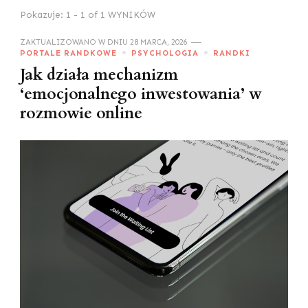
Pokazuje: 1 - 1 of 1 WYNIKÓW
ZAKTUALIZOWANO W DNIU
28 MARCA, 2026
PORTALE RANDKOWE
PSYCHOLOGIA
RANDKI
Jak działa mechanizm
‘emocjonalnego inwestowania’ w
rozmowie online