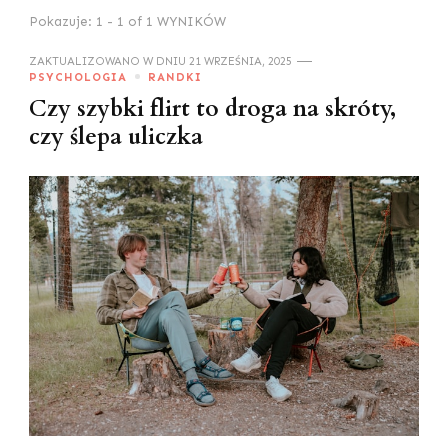
Pokazuje: 1 - 1 of 1 WYNIKÓW
ZAKTUALIZOWANO W DNIU
21 WRZEŚNIA, 2025
PSYCHOLOGIA
RANDKI
Czy szybki flirt to droga na skróty,
czy ślepa uliczka