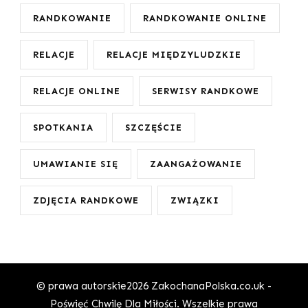
RANDKOWANIE
RANDKOWANIE ONLINE
RELACJE
RELACJE MIĘDZYLUDZKIE
RELACJE ONLINE
SERWISY RANDKOWE
SPOTKANIA
SZCZĘŚCIE
UMAWIANIE SIĘ
ZAANGAŻOWANIE
ZDJĘCIA RANDKOWE
ZWIĄZKI
© prawa autorskie2026
ZakochanaPolska.co.uk -
Poświęć Chwilę Dla Miłości
. Wszelkie prawa