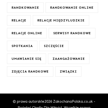
RANDKOWANIE
RANDKOWANIE ONLINE
RELACJE
RELACJE MIĘDZYLUDZKIE
RELACJE ONLINE
SERWISY RANDKOWE
SPOTKANIA
SZCZĘŚCIE
UMAWIANIE SIĘ
ZAANGAŻOWANIE
ZDJĘCIA RANDKOWE
ZWIĄZKI
© prawa autorskie2026
ZakochanaPolska.co.uk -
Poświęć Chwilę Dla Miłości
. Wszelkie prawa