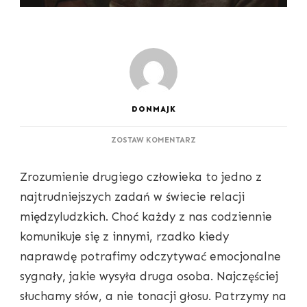
DONMAJK
DO
ZOSTAW KOMENTARZ
JAK
ODCZYTYWAĆ
Zrozumienie drugiego człowieka to jedno z
EMOCJONALNE
SYGNAŁY
najtrudniejszych zadań w świecie relacji
DRUGIEJ
międzyludzkich. Choć każdy z nas codziennie
OSOBY,
ZANIM
komunikuje się z innymi, rzadko kiedy
BĘDZIE
naprawdę potrafimy odczytywać emocjonalne
ZA
PÓŹNO
sygnały, jakie wysyła druga osoba. Najczęściej
słuchamy słów, a nie tonacji głosu. Patrzymy na