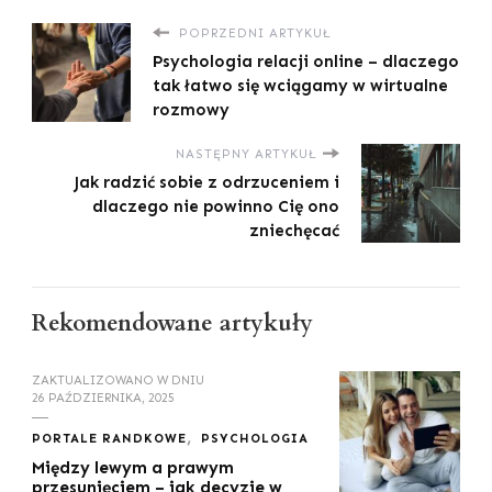
POPRZEDNI ARTYKUŁ
Psychologia relacji online – dlaczego
tak łatwo się wciągamy w wirtualne
rozmowy
NASTĘPNY ARTYKUŁ
Jak radzić sobie z odrzuceniem i
dlaczego nie powinno Cię ono
zniechęcać
Rekomendowane artykuły
ZAKTUALIZOWANO W DNIU
26 PAŹDZIERNIKA, 2025
PORTALE RANDKOWE
PSYCHOLOGIA
Między lewym a prawym
przesunięciem – jak decyzje w