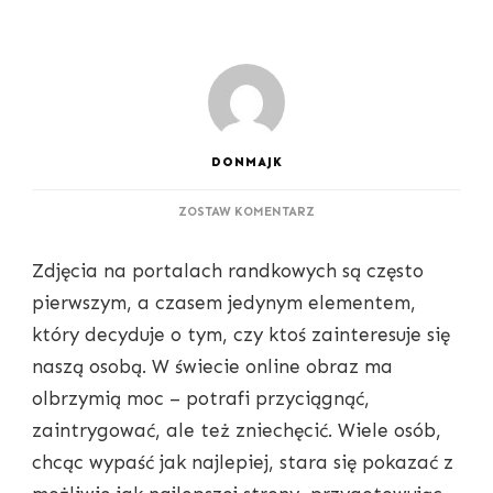
DONMAJK
DO
ZOSTAW KOMENTARZ
DLACZEGO
WARTO
Zdjęcia na portalach randkowych są często
MIEĆ
NA
pierwszym, a czasem jedynym elementem,
PORTALU
który decyduje o tym, czy ktoś zainteresuje się
RANDKOWYM
ZDJĘCIA
naszą osobą. W świecie online obraz ma
NATURALNE,
olbrzymią moc – potrafi przyciągnąć,
A
NIE
zaintrygować, ale też zniechęcić. Wiele osób,
TYLKO
chcąc wypaść jak najlepiej, stara się pokazać z
POZOWANE