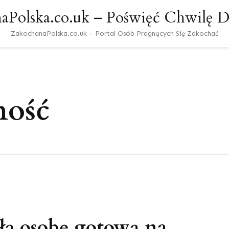
aPolska.co.uk – Poświęć Chwilę Dl
ZakochanaPolska.co.uk – Portal Osób Pragnących Się Zakochać
ność
ałą osobę gotową na