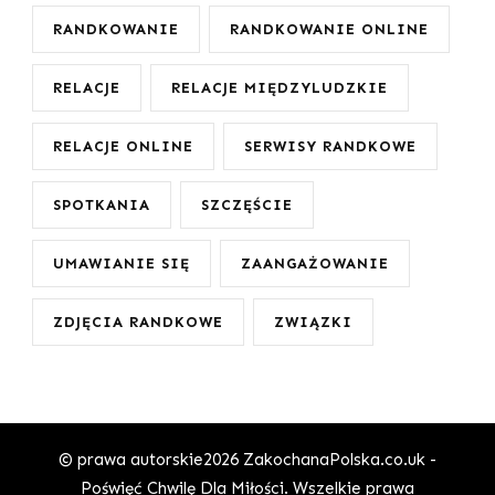
RANDKOWANIE
RANDKOWANIE ONLINE
RELACJE
RELACJE MIĘDZYLUDZKIE
RELACJE ONLINE
SERWISY RANDKOWE
SPOTKANIA
SZCZĘŚCIE
UMAWIANIE SIĘ
ZAANGAŻOWANIE
ZDJĘCIA RANDKOWE
ZWIĄZKI
© prawa autorskie2026
ZakochanaPolska.co.uk -
Poświęć Chwilę Dla Miłości
. Wszelkie prawa