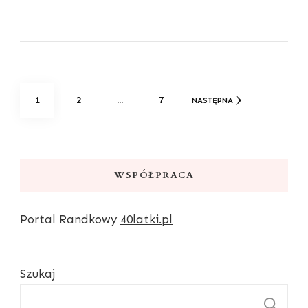
Stronicowanie
STRONA
STRONA
STRONA
1
2
…
7
NASTĘPNA
wpisów
WSPÓŁPRACA
Portal Randkowy
40latki.pl
Szukaj
S